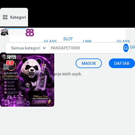
Kategori
Deskripsi
Ulasan
Diskusi
Rekomendasi
SLOT
GLASS
LINK
GLASS
PANDAPETIR88
KACA
GACOR
PANDAPETIR88
PACKAG
Semua kategori
ONLINE
0
MASUK
DAFTAR
Tambah alamat
biar belanja lebih asyik.
d="M21.99 12.055C21.99
6.49775 17.5122 2 11.995
2C6.47776 2 2 6.49775 2
12.055C2 17.0725 5.65817
21.2304 10.4358