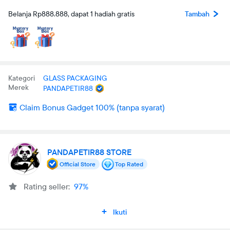
Belanja Rp888.888, dapat 1 hadiah gratis
Tambah
Kategori
GLASS PACKAGING
Merek
PANDAPETIR88
Claim Bonus Gadget 100% (tanpa syarat)
PANDAPETIR88 STORE
Official Store
Top Rated
Rating seller:
97%
Ikuti