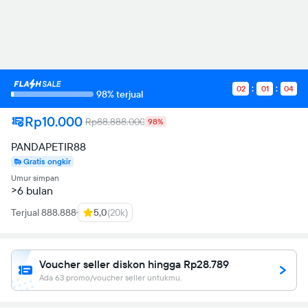
21.99V14.9635H7.89705V12.055H10.4358V9.83608C10.4358
7.31734 11.925 5.92804
14.2139 5.92804C15.3033
5.92804 16.4528 6.12794
16.4528
6.12794V8.6067H15.1934C13.954
8.6067 13.5642 9.38631
02
01
04
13.5642
98% terjual
10.1759V12.065H16.3328L15.8931
14.9735H13.5642V22C18.3418
Rp10.000
Rp88.888.000
98%
21.2504 22 17.0825 22
12.065L21.99 12.055Z">
PANDAPETIR88
Gratis ongkir
Umur simpan
>6 bulan
Terjual 888.888
5,0
(20k)
Voucher seller diskon hingga Rp28.789
Ada 63 promo/voucher seller untukmu.